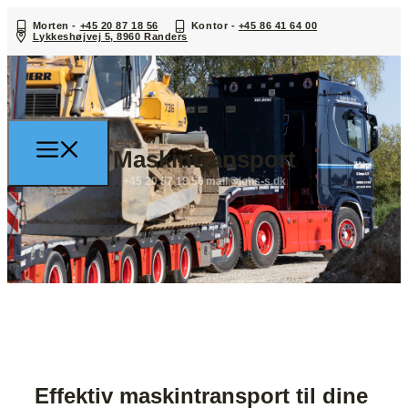
Morten -
+45 20 87 18 56
Kontor -
+45 86 41 64 00
Lykkeshøjvej 5, 8960 Randers
Maskintransport
+45 20 87 18 56
mail@johs-s.dk
Effektiv maskintransport til dine